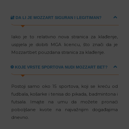
🔐
DA LI JE MOZZART SIGURAN I LEGITIMAN?
Iako je to relativno nova stranica za klađenje,
uspjela je dobiti MGA licencu, što znači da je
Mozzartbet pouzdana stranica za klađenje.
⚽
KOJE VRSTE SPORTOVA NUDI MOZZART BET?
Postoji samo oko 15 sportova, koji se kreću od
fudbala, košarke i tenisa do pikada, badmintona i
futsala. Imajte na umu da možete pronaći
poboljšane kvote na najvažnijim događajima
dnevno.