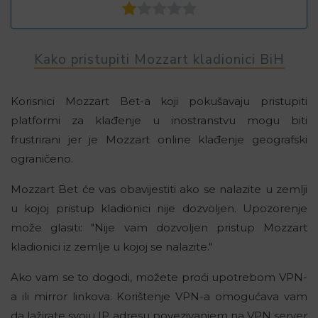
Kako pristupiti Mozzart kladionici BiH
Korisnici Mozzart Bet-a koji pokušavaju pristupiti
platformi za klađenje u inostranstvu mogu biti
frustrirani jer je Mozzart online klađenje geografski
ograničeno.
Mozzart Bet će vas obavijestiti ako se nalazite u zemlji
u kojoj pristup kladionici nije dozvoljen. Upozorenje
može glasiti: "Nije vam dozvoljen pristup Mozzart
kladionici iz zemlje u kojoj se nalazite."
Ako vam se to dogodi, možete proći upotrebom VPN-
a ili mirror linkova. Korištenje VPN-a omogućava vam
da lažirate svoju IP adresu povezivanjem na VPN server