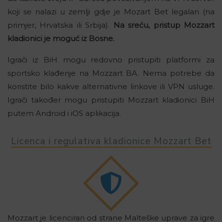
koji se nalazi u zemlji gdje je Mozart Bet legalan (na
primjer, Hrvatska ili Srbija).
Na sreću, pristup Mozzart
kladionici je moguć iz Bosne.
Igrači iz BiH mogu redovno pristupiti platformi za
sportsko klađenje na Mozzart BA. Nema potrebe da
koristite bilo kakve alternativne linkove ili VPN usluge.
Igrači također mogu pristupiti Mozzart kladionici BiH
putem Android i iOS aplikacija.
Licenca i regulativa kladionice Mozzart Bet
Mozzart je licenciran od strane Malteške uprave za igre