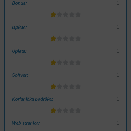
Bonus:
1
Isplata:
1
Uplata:
1
Softver:
1
Korisnička podrška:
1
Web stranica:
1