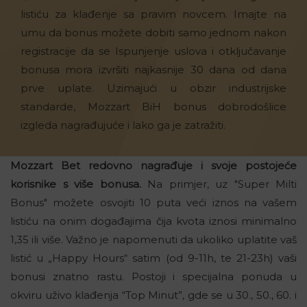
listiću za klađenje sa pravim novcem. Imajte na
umu da bonus možete dobiti samo jednom nakon
registracije da se Ispunjenje uslova i otključavanje
bonusa mora izvršiti najkasnije 30 dana od dana
prve uplate. Uzimajući u obzir industrijske
standarde, Mozzart BiH bonus dobrodošlice
izgleda nagrađujuće i lako ga je zatražiti.
Mozzart Bet redovno nagrađuje i svoje postojeće
korisnike s više bonusa.
Na primjer, uz "Super Milti
Bonus" možete osvojiti 10 puta veći iznos na vašem
listiću na onim događajima čija kvota iznosi minimalno
1,35 ili više. Važno je napomenuti da ukoliko uplatite vaš
listić u „Happy Hours“ satim (od 9-11h, te 21-23h) vaši
bonusi znatno rastu. Postoji i specijalna ponuda u
okviru uživo klađenja “Top Minut”, gde se u 30., 50., 60. i