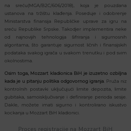
na sreću(MGA/B2C/606/2018), koja je pouzdana
ustanova na tržištu klađenja. Poseduje i odobrenje
Ministarstva finansija Republičke uprave za igru na
sreću Republike Srpske. Takodjer implementira neke
od najnovijih tehnologija šifriranja i sigurnosnih
algoritama, što garantuje sigurnost ličnih i finansijskih
podataka svakog igrača u svakom trenutku i pod svim
okolnostima.
Osim toga, Mozzart kladionica BiH je izuzetno ozbiljna
kada je u pitanju politika odgovornog igranja
. Pruža niz
kontrolnih postavki uključujući limite depozita, limite
gubitaka, samoisključivanje i definiranje perioda sesije.
Dakle, možete imati sigurno i kontrolirano iskustvo
kockanja u Mozzart BiH kladionici.
Proces registracije na Mozzart BiH