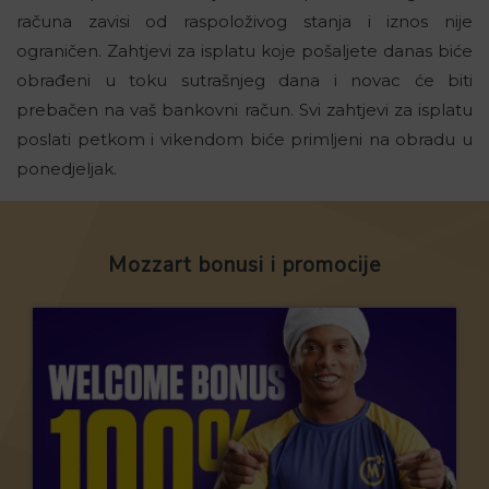
računa zavisi od raspoloživog stanja i iznos nije
ograničen. Zahtjevi za isplatu koje pošaljete danas biće
obrađeni u toku sutrašnjeg dana i novac će biti
prebačen na vaš bankovni račun. Svi zahtjevi za isplatu
poslati petkom i vikendom biće primljeni na obradu u
ponedjeljak.
Mozzart bonusi i promocije