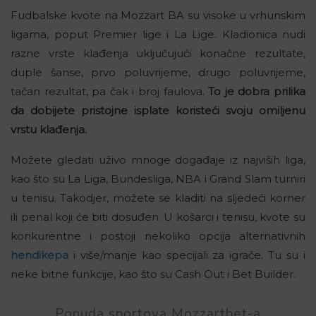
Fudbalske kvote na Mozzart BA su visoke u vrhunskim
ligama, poput Premier lige i La Lige. Kladionica nudi
razne vrste klađenja uključujući konačne rezultate,
duple šanse, prvo poluvrijeme, drugo poluvrijeme,
tačan rezultat, pa čak i broj faulova.
To je dobra prilika
da dobijete pristojne isplate koristeći svoju omiljenu
vrstu klađenja.
Možete gledati uživo mnoge događaje iz najviših liga,
kao što su La Liga, Bundesliga, NBA i Grand Slam turniri
u tenisu. Takodjer, možete se kladiti na sljedeći korner
ili penal koji će biti dosuđen. U košarci i tenisu, kvote su
konkurentne i postoji nekoliko opcija alternativnih
hendikepa
i više/manje kao specijali za igrače. Tu su i
neke bitne funkcije, kao što su Cash Out i Bet Builder.
Ponuda sportova Mozzartbet-a