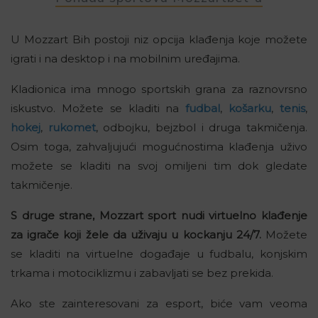
U Mozzart Bih postoji niz opcija klađenja koje možete
igrati i na desktop i na mobilnim uređajima.
Kladionica ima mnogo sportskih grana za raznovrsno
iskustvo. Možete se kladiti na
fudbal
,
košarku
,
tenis
,
hokej
,
rukomet
, odbojku, bejzbol i druga takmičenja.
Osim toga, zahvaljujući mogućnostima klađenja uživo
možete se kladiti na svoj omiljeni tim dok gledate
takmičenje.
S druge strane, Mozzart sport nudi virtuelno klađenje
za igrače koji žele da uživaju u kockanju 24/7.
Možete
se kladiti na virtuelne događaje u fudbalu, konjskim
trkama i motociklizmu i zabavljati se bez prekida.
Ako ste zainteresovani za esport, biće vam veoma