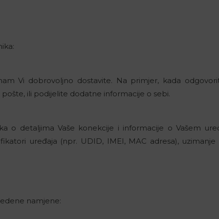
ika:
am Vi dobrovoljno dostavite. Na primjer, kada odgovori
te, ili podijelite dodatne informacije o sebi.
ka o detaljima Vaše konekcije i informacije o Vašem ure
ntifikatori uređaja (npr. UDID, IMEI, MAC adresa), uzimanje 
avedene namjene: