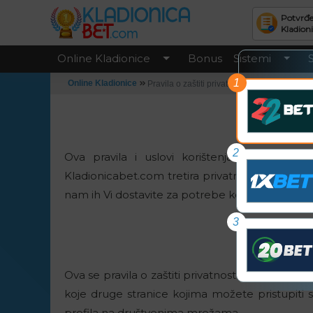
Potvrđe
Kladioni
Online Kladionice
Bonus
Sistemi
1
Online Kladionice
Pravila o zaštiti privatnosti
2
Ova pravila i uslovi korištenja su važeći 
Kladionicabet.com tretira privatnost Vaših info
nam ih Vi dostavite za potrebe korištenja Stranic
3
Ova se pravila o zaštiti privatnosti primjenjuju
koje druge stranice kojima možete pristupiti s
profila na društvenima mrežama.