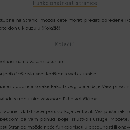
Funkcionalnost stranice
u dostupne na Stranici možda ćete morati predati određene 
te donju klauzulu (Kolačići).
Kolačići
 kolačićima na Vašem računaru.
ijedila Vaše iskustvo korištenja web stranice.
iće i poduzela korake kako bi osigrurala da je Vaša privatno
e u skladu s trenutnim zakonom EU o kolačićima.
 računar dobit ćete poruku koja će tražiti Vaš pristanak za
et.com da Vam ponudi bolje iskustvo i usluge. Možete, uk
sti Stranice možda neće funkcionisati u potpunosti ili ona