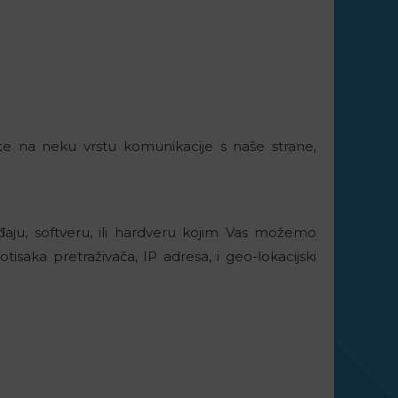
te na neku vrstu komunikacije s naše strane,
đaju, softveru, ili hardveru kojim Vas možemo
otisaka pretraživača, IP adresa, i geo-lokacijski