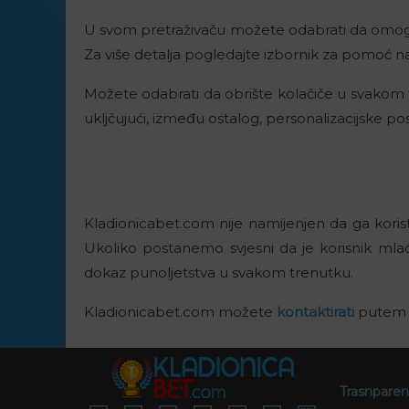
U svom pretraživaču možete odabrati da omogući
Za više detalja pogledajte izbornik za pomoć n
Možete odabrati da obrište kolačiče u svakom tre
ukljčujući, između ostalog, personalizacijske po
Kladionicabet.com nije namijenjen da ga kori
Ukoliko postanemo svjesni da je korisnik mla
dokaz punoljetstva u svakom trenutku.
Kladionicabet.com možete
kontaktirati
putem e
Trasnparen