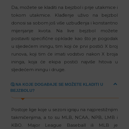
Da, možete se kladiti na bejzbol i prije utakmice i
tokom utakmice. Klađenje uživo na bejzbol
donosi sa sobom još više uzbuđenja i konstantno
mijenjanje kvota. Na live bejzbol možete
postaviti specifične opklade kao što je pogodak
u sljedećem iningu, tim koji će prvi postići X broj
runova, koji tim će imati vodstvo nakon X broja
ininga, koja će ekipa postići najviše hitova u
sljedećem iningu i druge.
🤔
NA KOJE DOGAĐAJE SE MOŽETE KLADITI U
BEJZBOLU?
Postoje lige koje u sezoni igraju na najprestižnijim
takmičenjima, a to su MLB, NCAA, NPB, LMB i
KBO. Major League Baseball ili MLB je