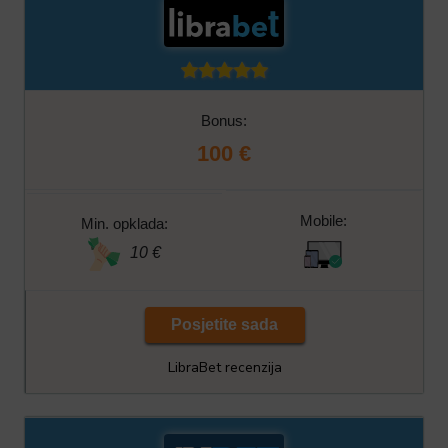
Bonus:
100 €
Mobile:
Min. opklada:
10 €
Posjetite sada
LibraBet recenzija