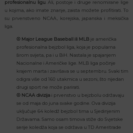
profesionalnu ligu
. Ali, postoje i druge renomirane lige
u kojima, ako imate znanje, zaista možete profitirati. To
su prvenstveno NCAA, korejska, japanska i meksička
liga.
⚾ Major League Baseball ili MLB
je američka
profesionalna bejzbol liga, koja je popularna
širom svijeta, pa i u BiH. Nastala je spajanjem
Nacionalne i Američke lige. MLB liga počinje
krajem marta i završava se u septembru. Svaki tim
odigra više od 160 utakmica u sezoni, što nijedan
drugi sport ne može parirati.
⚾ NCAA divizija
i prvenstvo u bejzbolu održavaju
se od maja do juna svake godine. Ova divizija
uključuje 64 koledž bejzbol tima u Sjedinjenim
Državama. Samo osam timova stiže do Svjetske
serije koledža koja se održava u TD Ameritrade