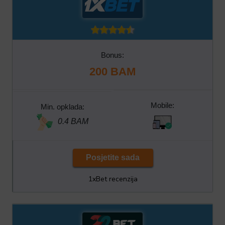
Bonus:
200 BAM
Mobile:
Min. opklada:
0.4 BAM
Posjetite sada
1xBet recenzija