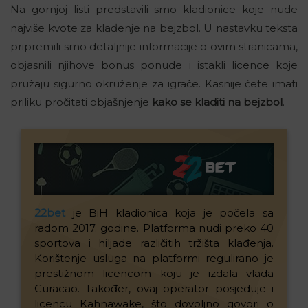
Na gornjoj listi predstavili smo kladionice koje nude
najviše kvote za klađenje na bejzbol. U nastavku teksta
pripremili smo detaljnije informacije o ovim stranicama,
objasnili njihove bonus ponude i istakli licence koje
pružaju sigurno okruženje za igrače. Kasnije ćete imati
priliku pročitati objašnjenje
kako se kladiti na bejzbol
.
22bet
je BiH kladionica koja je počela sa
radom 2017. godine. Platforma nudi preko 40
sportova i hiljade različitih tržišta klađenja.
Korištenje usluga na platformi regulirano je
prestižnom licencom koju je izdala vlada
Curacao. Također, ovaj operator posjeduje i
licencu Kahnawake, što dovoljno govori o