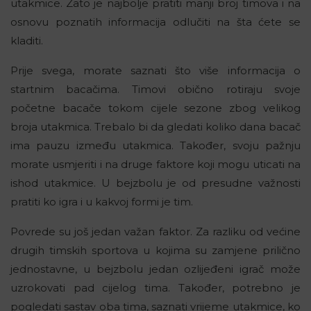
utakmice. Zato je najbolje pratiti manji broj timova i na
osnovu poznatih informacija odlučiti na šta ćete se
kladiti.
Prije svega, morate saznati što više informacija o
startnim bacačima. Timovi obično rotiraju svoje
početne bacače tokom cijele sezone zbog velikog
broja utakmica. Trebalo bi da gledati koliko dana bacač
ima pauzu između utakmica. Također, svoju pažnju
morate usmjeriti i na druge faktore koji mogu uticati na
ishod utakmice. U bejzbolu je od presudne važnosti
pratiti ko igra i u kakvoj formi je tim.
Povrede su još jedan važan faktor. Za razliku od većine
drugih timskih sportova u kojima su zamjene prilično
jednostavne, u bejzbolu jedan ozlijeđeni igrač može
uzrokovati pad cijelog tima. Također, potrebno je
pogledati sastav oba tima, saznati vrijeme utakmice, ko