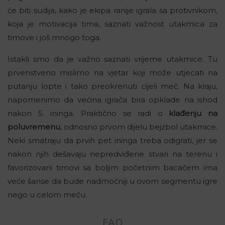
će biti sudija, kako je ekipa ranije igrala sa protivnikom,
koja je motivacija tima, saznati važnost utakmica za
timove i još mnogo toga.
Istakli smo da je važno saznati vrijeme utakmice. Tu
prvenstveno mislimo na vjetar koji može utjecati na
putanju lopte i tako preokrenuti cijeli meč. Na kraju,
napomenimo da većina igrača bira opklade na ishod
nakon 5. ininga. Praktično se radi o
klađenju na
poluvremenu
, odnosno prvom dijelu bejzbol utakmice.
Neki smatraju da prvih pet ininga treba odigrati, jer se
nakon njih dešavaju nepredviđene stvari na terenu i
favorizovani timovi sa boljim početnim bacačem ima
veće šanse da bude nadmoćniji u ovom segmentu igre
nego u celom meču.
FAQ