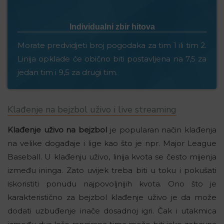
Individualni zbir hitova
Morate predvidjeti broj pogodaka za tim 1 ili tim 2.
Linija opklade će obično biti postavljena na 7,5 za
jedan tim i 9,5 za drugi tim.
Klađenje na bejzbol uživo i live streaming
Klađenje uživo na bejzbol
je popularan način klađenja
na velike događaje i lige kao što je npr. Major League
Baseball. U klađenju uživo, linija kvota se često mijenja
između ininga. Zato uvijek treba biti u toku i pokušati
iskoristiti ponudu najpovoljnijih kvota. Ono što je
karakteristično za bejzbol klađenje uživo je da može
dodati uzbuđenje inače dosadnoj igri. Čak i utakmica