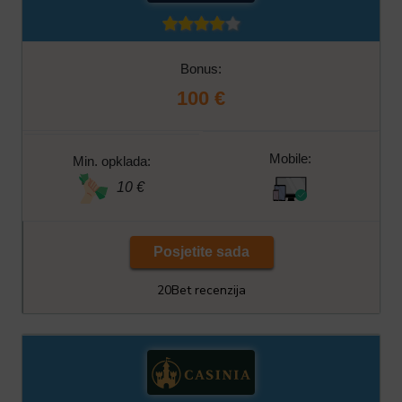
Bonus:
100 €
Mobile:
Min. opklada:
10 €
Posjetite sada
20Bet recenzija