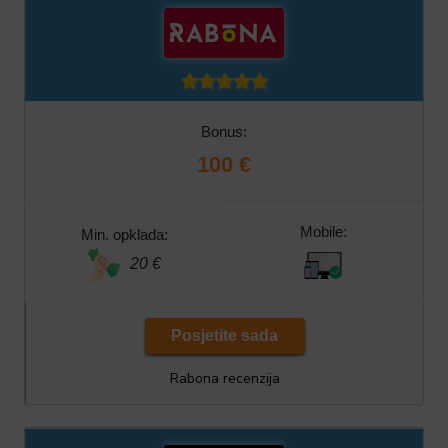
Bonus:
100 €
Mobile:
Min. opklada:
20 €
Posjetite sada
Rabona recenzija