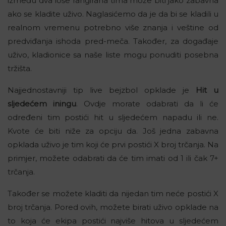
između dva loše rangirana tima može biti jako zabavna
ako se kladite uživo. Naglasićemo da je da bi se kladili u
realnom vremenu potrebno više znanja i veštine od
predviđanja ishoda pred-meča. Također, za događaje
uživo, kladionice sa naše liste mogu ponuditi posebna
tržišta.
Najjednostavniji tip live bejzbol opklade je
Hit u
sljedećem iningu
. Ovdje morate odabrati da li će
određeni tim postići hit u sljedećem napadu ili ne.
Kvote će biti niže za opciju da. Još jedna zabavna
opklada uživo je tim koji će prvi postići X broj trčanja. Na
primjer, možete odabrati da će tim imati od 1 ili čak 7+
trčanja.
Također se možete kladiti da nijedan tim neće postići X
broj trčanja. Pored ovih, možete birati uživo opklade na
to koja će ekipa postići najviše hitova u sljedećem