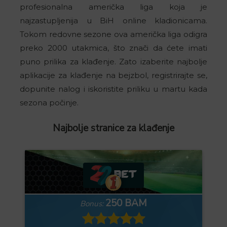
profesionalna američka liga koja je
najzastupljenija u BiH online kladionicama.
Tokom redovne sezone ova američka liga odigra
preko 2000 utakmica, što znači da ćete imati
puno prilika za klađenje. Zato izaberite najbolje
aplikacije za klađenje na bejzbol, registrirajte se,
dopunite nalog i iskoristite priliku u martu kada
sezona počinje.
Najbolje stranice za klađenje
250 BAM
Bonus: