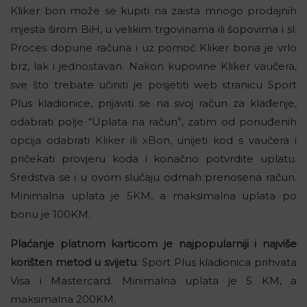
Kliker bon može se kupiti na zaista mnogo prodajnih
mjesta širom BiH, u velikim trgovinama ili šopovima i sl.
Proces dopune računa i uz pomoć Kliker bona je vrlo
brz, lak i jednostavan. Nakon kupovine Kliker vaučera,
sve što trebate učiniti je posjetiti web stranicu Sport
Plus kladionice, prijaviti se na svoj račun za klađenje,
odabrati polje “Uplata na račun”, zatim od ponuđenih
opcija odabrati Kliker ili xBon, unijeti kod s vaučera i
pričekati provjeru koda i konačno potvrdite uplatu.
Sredstva se i u ovom slučaju odmah prenosena račun.
Minimalna uplata je 5KM, a maksimalna uplata po
bonu je 100KM.
Plaćanje platnom karticom je najpopularniji i najviše
korišten metod u svijetu.
Sport Plus kladionica prihvata
Visa i Mastercard. Minimalna uplata je 5 KM, a
maksimalna 200KM.