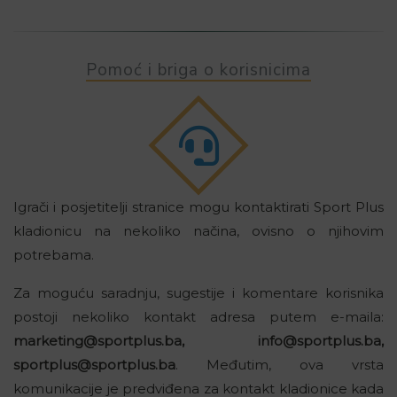
Pomoć i briga o korisnicima
Igrači i posjetitelji stranice mogu kontaktirati Sport Plus
kladionicu na nekoliko načina, ovisno o njihovim
potrebama.
Za moguću saradnju, sugestije i komentare korisnika
postoji nekoliko kontakt adresa putem e-maila:
marketing@sportplus.ba
,
info@sportplus.ba
,
sportplus@sportplus.ba
. Međutim, ova vrsta
komunikacije je predviđena za kontakt kladionice kada