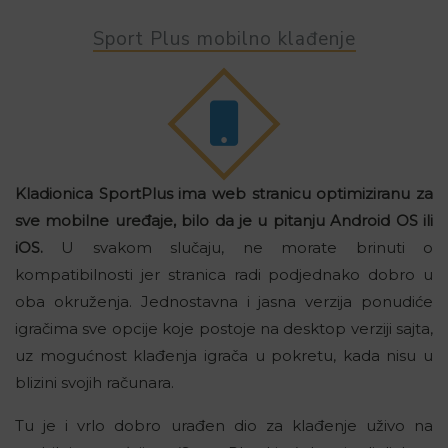
Sport Plus mobilno klađenje
Kladionica SportPlus ima web stranicu optimiziranu za
sve mobilne uređaje, bilo da je u pitanju Android OS ili
iOS.
U svakom slučaju, ne morate brinuti o
kompatibilnosti jer stranica radi podjednako dobro u
oba okruženja. Jednostavna i jasna verzija ponudiće
igračima sve opcije koje postoje na desktop verziji sajta,
uz mogućnost klađenja igrača u pokretu, kada nisu u
blizini svojih računara.
Tu je i vrlo dobro urađen dio za klađenje uživo na