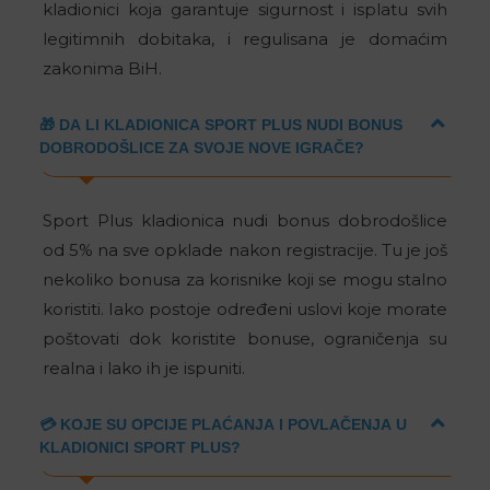
kladionici koja garantuje sigurnost i isplatu svih
legitimnih dobitaka, i regulisana je domaćim
zakonima BiH.
🎁
DA LI KLADIONICA SPORT PLUS NUDI BONUS
DOBRODOŠLICE ZA SVOJE NOVE IGRAČE?
Sport Plus kladionica nudi bonus dobrodošlice
od 5% na sve opklade nakon registracije. Tu je još
nekoliko bonusa za korisnike koji se mogu stalno
koristiti. Iako postoje određeni uslovi koje morate
poštovati dok koristite bonuse, ograničenja su
realna i lako ih je ispuniti.
💳
KOJE SU OPCIJE PLAĆANJA I POVLAČENJA U
KLADIONICI SPORT PLUS?