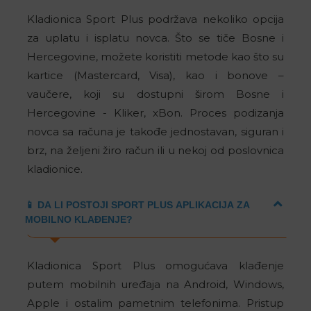
Kladionica Sport Plus podržava nekoliko opcija
za uplatu i isplatu novca. Što se tiče Bosne i
Hercegovine, možete koristiti metode kao što su
kartice (Mastercard, Visa), kao i bonove –
vaučere, koji su dostupni širom Bosne i
Hercegovine - Kliker, xBon. Proces podizanja
novca sa računa je takođe jednostavan, siguran i
brz, na željeni žiro račun ili u nekoj od poslovnica
kladionice.
📱
DA LI POSTOJI SPORT PLUS APLIKACIJA ZA
MOBILNO KLAĐENJE?
Kladionica Sport Plus omogućava klađenje
putem mobilnih uređaja na Android, Windows,
Apple i ostalim pametnim telefonima. Pristup