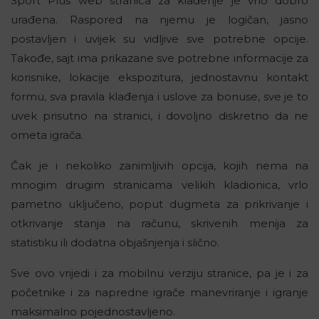
Sport Plus web stranica za klađenje je vrlo dobro
urađena. Raspored na njemu je logičan, jasno
postavljen i uvijek su vidljive sve potrebne opcije.
Takođe, sajt ima prikazane sve potrebne informacije za
korisnike, lokacije ekspozitura, jednostavnu kontakt
formu, sva pravila klađenja i uslove za bonuse, sve je to
uvek prisutno na stranici, i dovoljno diskretno da ne
ometa igrača.
Čak je i nekoliko zanimljivih opcija, kojih nema na
mnogim drugim stranicama velikih kladionica, vrlo
pametno uključeno, poput dugmeta za prikrivanje i
otkrivanje stanja na računu, skrivenih menija za
statistiku ili dodatna objašnjenja i slično.
Sve ovo vrijedi i za mobilnu verziju stranice, pa je i za
početnike i za napredne igrače manevriranje i igranje
maksimalno pojednostavljeno.