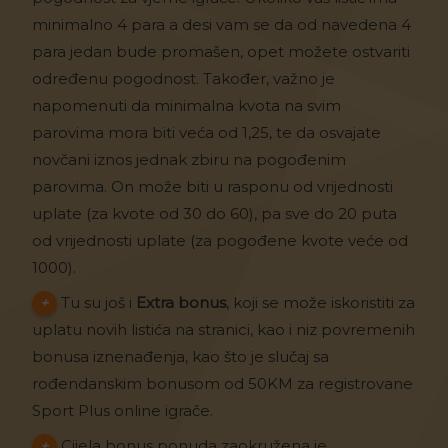
minimalno 4 para a desi vam se da od navedena 4
para jedan bude promašen, opet možete ostvariti
određenu pogodnost. Također, važno je
napomenuti da minimalna kvota na svim
parovima mora biti veća od 1,25, te da osvajate
novčani iznos jednak zbiru na pogođenim
parovima. On može biti u rasponu od vrijednosti
uplate (za kvote od 30 do 60), pa sve do 20 puta
od vrijednosti uplate (za pogođene kvote veće od
1000).
Tu su još i
Extra bonus
, koji se može iskoristiti za
+
uplatu novih listića na stranici, kao i niz povremenih
bonusa iznenađenja, kao što je slučaj sa
rođendanskim bonusom od 50KM za registrovane
Sport Plus online igrače.
Cijela bonus ponuda zaokružena je
+