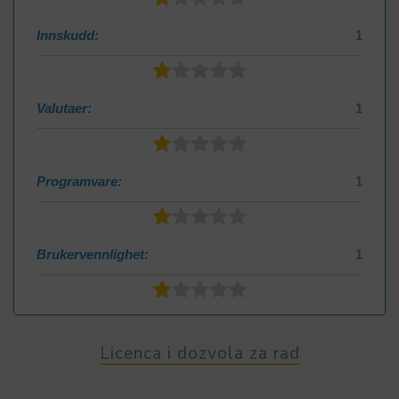
Innskudd:
1
Valutaer:
1
Programvare:
1
Brukervennlighet:
1
Licenca i dozvola za rad