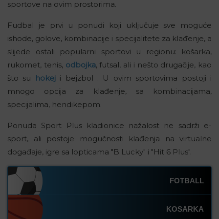
sportove na ovim prostorima.
Fudbal je prvi u ponudi koji uključuje sve moguće
ishode, golove, kombinacije i specijalitete za klađenje, a
slijede ostali popularni sportovi u regionu: košarka,
rukomet, tenis,
odbojka
, futsal, ali i nešto drugačije, kao
što su
hokej
i bejzbol . U ovim sportovima postoji i
mnogo opcija za klađenje, sa kombinacijama,
specijalima, hendikepom.
Ponuda Sport Plus kladionice nažalost ne sadrži e-
sport, ali postoje mogučnosti klađenja na virtualne
događaje, igre sa lopticama "B Lucky" i "Hit 6 Plus".
FOTBALL
KOSARKA