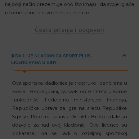
najbolji način prezentuje ono što imaju i da svoje igrače
u tome učini zadovoljnim i cijenjenim.
Česta pitanja i odgovori
🔒
DA LI JE KLADIONICA SPORT PLUS
LICENCIRANA U BIH?
Ova sportska kladionica je trostruko licencirana u
Bosni i Hercegovini, za svaki od entiteta u kome
funkcioniše. Federalno ministarstvo financija,
Republička uprava za igre na sreću Republike
Srpske, Porezna uprava Distrikta Brčko izdale su
dozvole za rad ovoj kladionici. Ove licence su
pokazatelj da se radi o ozbiljnoj sportskoj