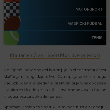
MOTORSPORT
AMERICKI-FUDBAL
TENIS
Klađenje uživo i SportPlus live prijenosi
Neki igrači, posebno oni iskusniji, jako cijene mogućnost
klađenja na događaje uživo. Ova opcija donosi mnogo
više uzbuđenja, a gledanje direktnih prijenosa događaja
i utakmica i klađenje na njih istovremeno otvara brojne
mogućnosti za opklade i zaradu.
Sportska kladionica Sport Plus takođe nudi ovu opciju i