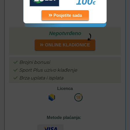
100
€
Posjetite sada
Nepotvrđeno
ONLINE KLADIONICE
Brojni bonusi
Sport Plus uzivo klađenje
Brza uplata i isplata
Licenca
Metode plaćanja: