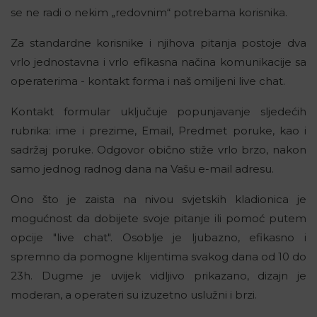
se ne radi o nekim „redovnim“ potrebama korisnika.
Za standardne korisnike i njihova pitanja postoje dva
vrlo jednostavna i vrlo efikasna načina komunikacije sa
operaterima - kontakt forma i naš omiljeni live chat.
Kontakt formular uključuje popunjavanje sljedećih
rubrika: ime i prezime, Email, Predmet poruke, kao i
sadržaj poruke. Odgovor obično stiže vrlo brzo, nakon
samo jednog radnog dana na Vašu e-mail adresu.
Ono što je zaista na nivou svjetskih kladionica je
mogućnost da dobijete svoje pitanje ili pomoć putem
opcije "live chat". Osoblje je ljubazno, efikasno i
spremno da pomogne klijentima svakog dana od 10 do
23h. Dugme je uvijek vidljivo prikazano, dizajn je
moderan, a operateri su izuzetno uslužni i brzi.