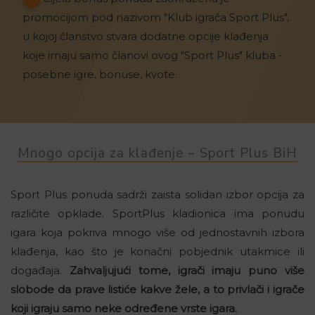
promocijom pod nazivom "Klub igrača Sport Plus",
u kojoj članstvo stvara dodatne opcije klađenja
koje imaju samo članovi ovog "Sport Plus" kluba -
posebne igre, bonuse, kvote.
Mnogo opcija za klađenje – Sport Plus BiH
Sport Plus ponuda sadrži zaista solidan izbor opcija za
različite opklade. SportPlus kladionica ima ponudu
igara koja pokriva mnogo više od jednostavnih izbora
klađenja, kao što je konačni pobjednik utakmice ili
događaja.
Zahvaljujući tome, igrači imaju puno više
slobode da prave listiće kakve žele, a to privlači i igrače
koji igraju samo neke određene vrste igara.