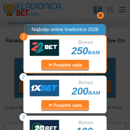
Online Kladionice
Sport Plus Kladionica
Najbolje online kladionice 2026
1
Recenzija kladionice Sport Plus za 2026 – Sve što
Bonus
trebate znati
250
BAM
Posjetite sada
Sport Plus ne prihvata igrače iz vašeg regiona!
Naš najbolji izbor za vas je 22Bet
2
Bonus
22Bet registracija
200
BAM
Posjetite sada
Dobrodošli u recenziju sportske kladionice Sport Plus!
3
Prikazi vise
Bonus